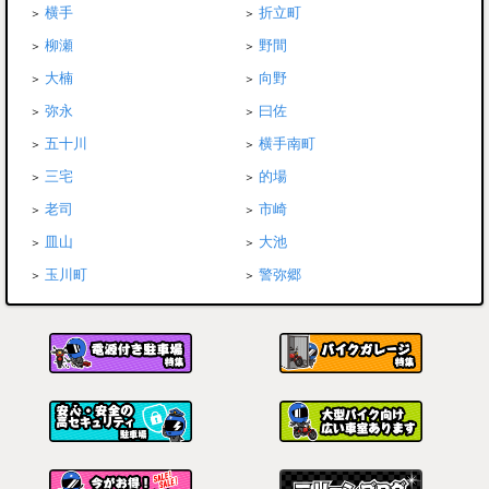
横手
折立町
柳瀬
野間
大楠
向野
弥永
曰佐
五十川
横手南町
三宅
的場
老司
市崎
皿山
大池
玉川町
警弥郷