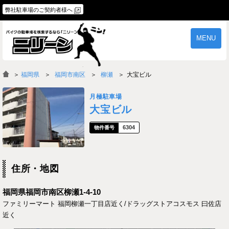
弊社駐車場のご契約者様へ
MENU
物件一覧
ご契約の流れ
＞
福岡県
福岡市南区
柳瀬
大宝ビル
よくあるご質問
駐車場オーナー様へ
月極駐車場
大宝ビル
6304
住所・地図
福岡県福岡市南区柳瀬1-4-10
ファミリーマート 福岡柳瀬一丁目店近く/ドラッグストアコスモス 曰佐店
近く