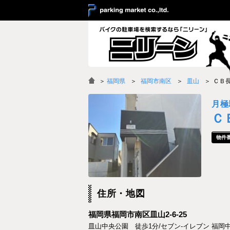
＞
福岡県
福岡市南区
皿山
ＣＢ
月極
Ｃ
住所・地図
福岡県福岡市南区皿山2-6-25
皿山中央公園 徒歩1分/セブン-イレブン 福岡