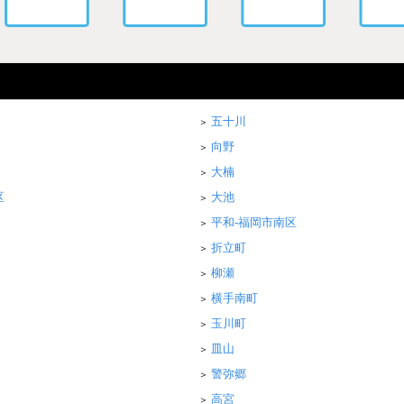
五十川
向野
大楠
区
大池
平和-福岡市南区
折立町
柳瀬
横手南町
玉川町
皿山
警弥郷
高宮