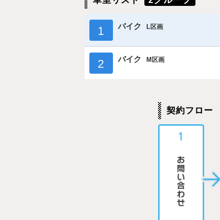
車室リスト
2グループ
バイク
L区画
1
バイク
M区画
2
契約フロー