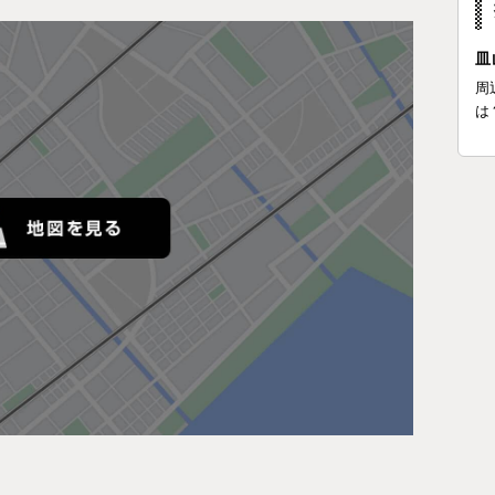
皿
周
は