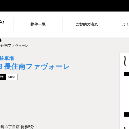
物件一覧
ご契約の流れ
よ
長住南ファヴォーレ
駐車場
Ｂ長住南ファヴォーレ
6883
中尾３丁目店 徒歩5分