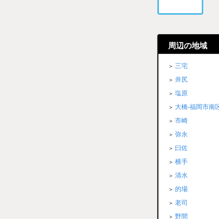
周辺の地域
三宅
井尻
塩原
大橋-福岡市南
市崎
弥永
曰佐
横手
清水
的場
老司
野間