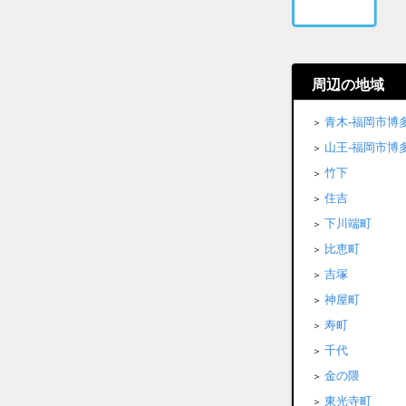
周辺の地域
青木-福岡市博
山王-福岡市博
竹下
住吉
下川端町
比恵町
吉塚
神屋町
寿町
千代
金の隈
東光寺町