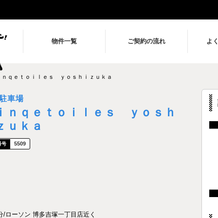
物件一覧
ご契約の流れ
よ
ｉｎｑｅｔｏｉｌｅｓ ｙｏｓｈｉｚｕｋａ
駐車場
ｉｎｑｅｔｏｉｌｅｓ ｙｏｓｈ
ｚｕｋａ
5509
分/ローソン 博多吉塚一丁目店近く