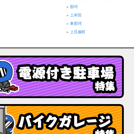
那珂
上牟田
東那珂
上呉服町