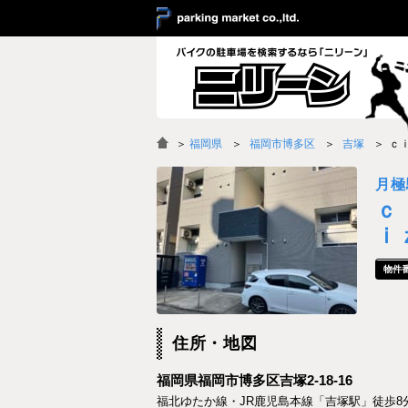
＞
福岡県
福岡市博多区
吉塚
ｃ
月極
ｃ
ｉ
住所・地図
福岡県福岡市博多区吉塚2-18-16
福北ゆたか線・JR鹿児島本線「吉塚駅」徒歩8