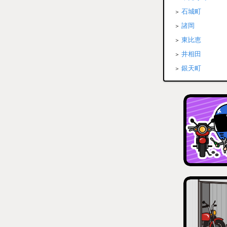
石城町
諸岡
東比恵
井相田
銀天町