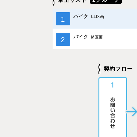
車室リスト
2グループ
バイク
LL区画
1
バイク
M区画
2
契約フロー