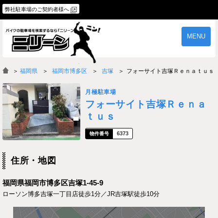
弊社駐車場のご契約者様へ
MENU
物件一覧
ご契約の流れ
＞
福岡県
福岡市博多区
吉塚
フォーサイト吉塚Ｒｅｎａｔｕｓ
よくあるご質問
駐車場オーナー様へ
月極駐車場
フォーサイト吉塚Ｒｅｎａ
ｔｕｓ
6373
住所・地図
福岡県福岡市博多区吉塚1-45-9
ローソン博多吉塚一丁目店徒歩1分／JR吉塚駅徒歩10分