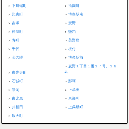
下川端町
祇園町
比恵町
博多駅南
吉塚
麦野
神屋町
堅粕
寿町
美野島
千代
板付
金の隈
博多駅前
麦野１丁目１番１７号、１８
東光寺町
号
石城町
那珂
諸岡
上牟田
東比恵
東那珂
井相田
上呉服町
銀天町