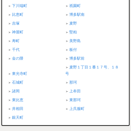
下川端町
祇園町
比恵町
博多駅南
吉塚
麦野
神屋町
堅粕
寿町
美野島
千代
板付
金の隈
博多駅前
麦野１丁目１番１７号、１８
東光寺町
号
石城町
那珂
諸岡
上牟田
東比恵
東那珂
井相田
上呉服町
銀天町