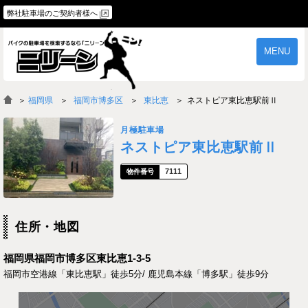
弊社駐車場のご契約者様へ
MENU
物件一覧
ご契約の流れ
＞
福岡県
福岡市博多区
東比恵
ネストピア東比恵駅前Ⅱ
よくあるご質問
駐車場オーナー様へ
月極駐車場
ネストピア東比恵駅前Ⅱ
7111
住所・地図
福岡県福岡市博多区東比恵1-3-5
福岡市空港線「東比恵駅」徒歩5分/ 鹿児島本線「博多駅」徒歩9分