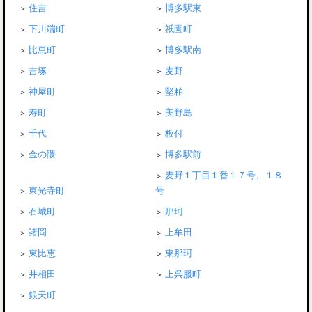
住吉
博多駅東
下川端町
祇園町
比恵町
博多駅南
吉塚
麦野
神屋町
堅粕
寿町
美野島
千代
板付
金の隈
博多駅前
麦野１丁目１番１７号、１８
東光寺町
号
石城町
那珂
諸岡
上牟田
東比恵
東那珂
井相田
上呉服町
銀天町