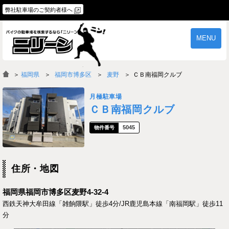
弊社駐車場のご契約者様へ
MENU
物件一覧
ご契約の流れ
＞
福岡県
福岡市博多区
麦野
ＣＢ南福岡クルブ
よくあるご質問
駐車場オーナー様へ
月極駐車場
ＣＢ南福岡クルブ
5045
住所・地図
福岡県福岡市博多区麦野4-32-4
西鉄天神大牟田線「雑餉隈駅」徒歩4分/JR鹿児島本線「南福岡駅」徒歩11
分