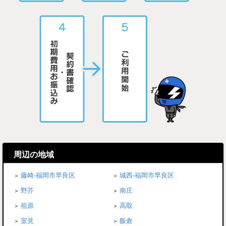
周辺の地域
藤崎-福岡市早良区
城西-福岡市早良区
野芥
南庄
祖原
高取
室見
飯倉