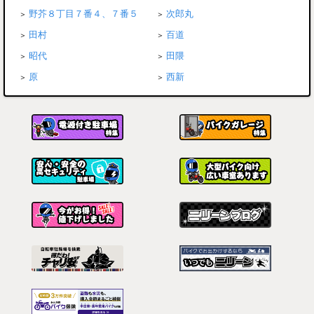
野芥８丁目７番４、７番５
次郎丸
田村
百道
昭代
田隈
原
西新