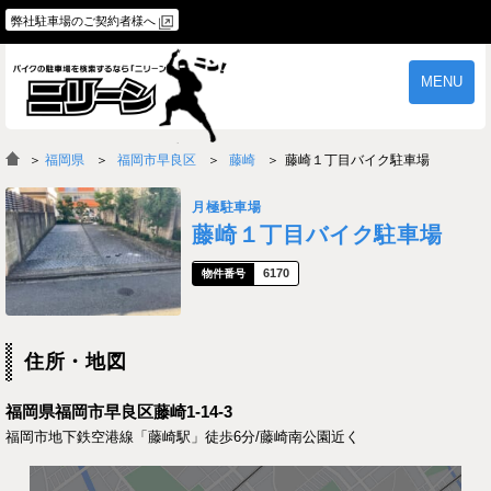
弊社駐車場のご契約者様へ
MENU
物件一覧
ご契約の流れ
＞
福岡県
福岡市早良区
藤崎
藤崎１丁目バイク駐車場
よくあるご質問
駐車場オーナー様へ
月極駐車場
藤崎１丁目バイク駐車場
6170
住所・地図
福岡県福岡市早良区藤崎1-14-3
福岡市地下鉄空港線「藤崎駅」徒歩6分/藤崎南公園近く