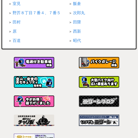
室見
飯倉
野芥８丁目７番４、７番５
次郎丸
田村
田隈
原
西新
百道
昭代