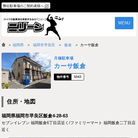
弊社駐車場のご契約者様へ
MENU
物件一覧
ご契約の流れ
＞
福岡県
福岡市早良区
飯倉
カーサ飯倉
よくあるご質問
駐車場オーナー様へ
月極駐車場
カーサ飯倉
5043
住所・地図
福岡県福岡市早良区飯倉4-28-63
セブンイレブン 福岡飯倉6丁目店近く/ファミリーマート 福岡飯倉二丁目店
近く