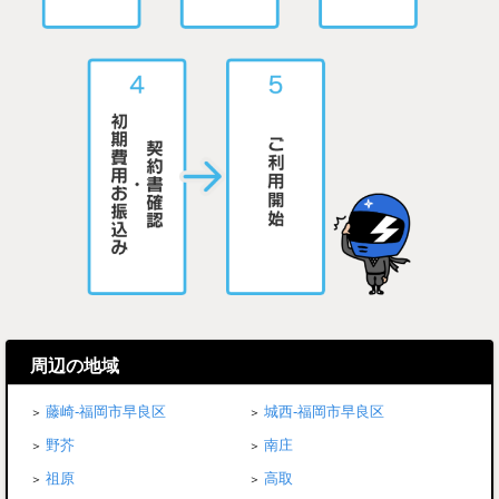
周辺の地域
藤崎-福岡市早良区
城西-福岡市早良区
野芥
南庄
祖原
高取