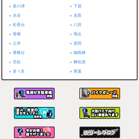
多の津
下原
水谷
名島
松香台
八田
香椎
馬出
土井
原田
香椎台
御島崎
筥松
舞松原
多々良
青葉