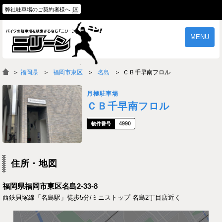
弊社駐車場のご契約者様へ
MENU
物件一覧
ご契約の流れ
＞
福岡県
福岡市東区
名島
ＣＢ千早南フロル
よくあるご質問
駐車場オーナー様へ
月極駐車場
ＣＢ千早南フロル
4990
住所・地図
福岡県福岡市東区名島2-33-8
西鉄貝塚線「名島駅」徒歩5分/ミニストップ 名島2丁目店近く