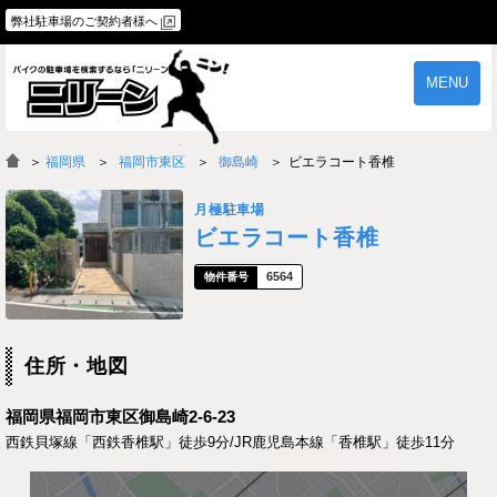
弊社駐車場のご契約者様へ
MENU
物件一覧
ご契約の流れ
＞
福岡県
福岡市東区
御島崎
ビエラコート香椎
よくあるご質問
駐車場オーナー様へ
月極駐車場
ビエラコート香椎
6564
住所・地図
福岡県福岡市東区御島崎2-6-23
西鉄貝塚線「西鉄香椎駅」徒歩9分/JR鹿児島本線「香椎駅」徒歩11分