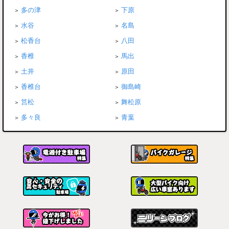
多の津
下原
水谷
名島
松香台
八田
香椎
馬出
土井
原田
香椎台
御島崎
筥松
舞松原
多々良
青葉