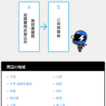
周辺の地域
下原
八田
千早-福岡市東区
原田
名島
和白
和白東
唐原
土井
多々良