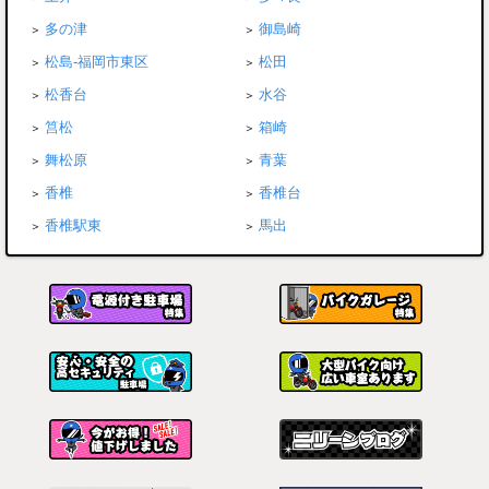
多の津
御島崎
松島-福岡市東区
松田
松香台
水谷
筥松
箱崎
舞松原
青葉
香椎
香椎台
香椎駅東
馬出