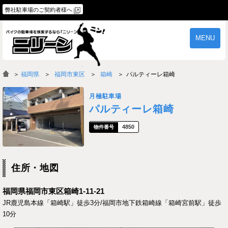
弊社駐車場のご契約者様へ
MENU
物件一覧
ご契約の流れ
＞
福岡県
福岡市東区
箱崎
パルティーレ箱崎
よくあるご質問
駐車場オーナー様へ
月極駐車場
パルティーレ箱崎
4850
住所・地図
福岡県福岡市東区箱崎1-11-21
JR鹿児島本線「箱崎駅」徒歩3分/福岡市地下鉄箱崎線「箱崎宮前駅」徒歩
10分