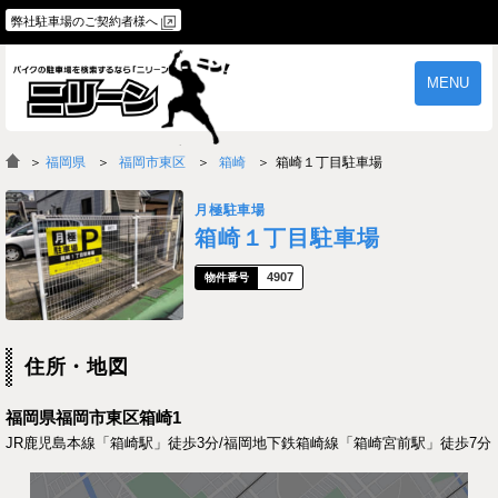
弊社駐車場のご契約者様へ
MENU
物件一覧
ご契約の流れ
＞
福岡県
福岡市東区
箱崎
箱崎１丁目駐車場
よくあるご質問
駐車場オーナー様へ
月極駐車場
箱崎１丁目駐車場
4907
住所・地図
福岡県福岡市東区箱崎1
JR鹿児島本線「箱崎駅」徒歩3分/福岡地下鉄箱崎線「箱崎宮前駅」徒歩7分