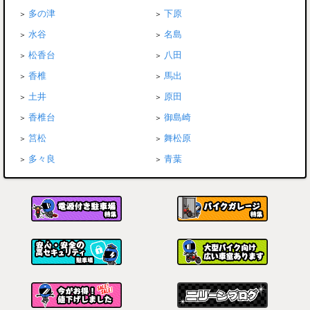
多の津
下原
水谷
名島
松香台
八田
香椎
馬出
土井
原田
香椎台
御島崎
筥松
舞松原
多々良
青葉