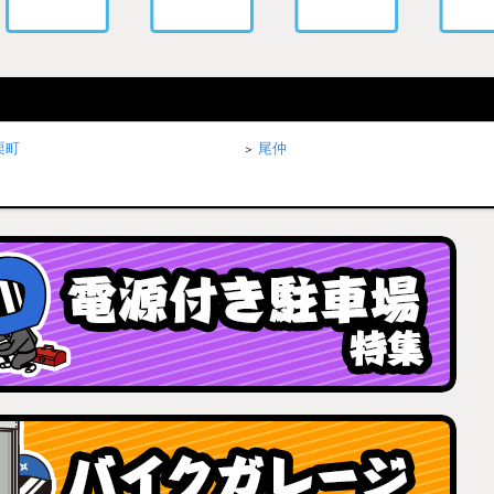
栗町
尾仲