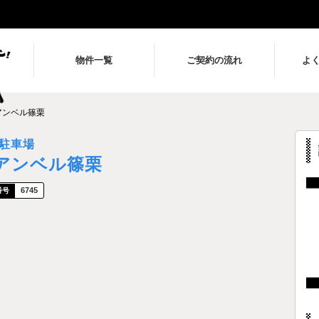
物件一覧
ご契約の流れ
よ
アンベル篠栗
駐車場
アンベル篠栗
6745