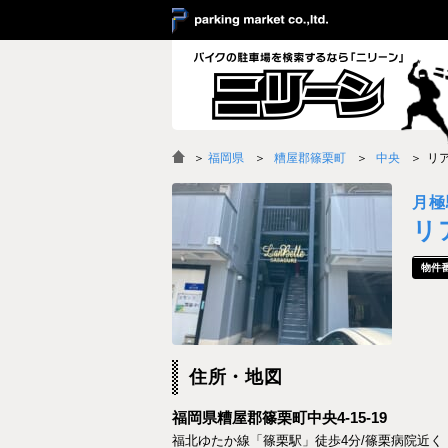
＞
福岡県
糟屋郡篠栗町
中央
リ
月極
リ
住所・地図
福岡県糟屋郡篠栗町中央4-15-19
福北ゆたか線「篠栗駅」徒歩4分/篠栗病院近く