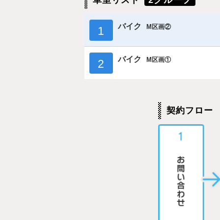
車室リスト
2グループ
バイク
M区画②
1
バイク
M区画①
2
契約フロー