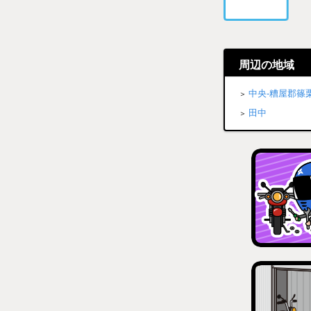
周辺の地域
中央-糟屋郡篠
田中