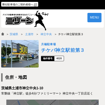
弊社駐車場のご契約者様へ
MENU
物件一覧
ご契約の流れ
＞
茨城県
土浦市
神立中央
チケパ神立駅前第３
よくあるご質問
駐車場オーナー様へ
月極駐車場
チケパ神立駅前第３
4020
住所・地図
茨城県土浦市神立中央1-10
常磐線「神立駅」徒歩4分/ファミリーマート 神立中央一丁目店近く