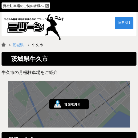
弊社駐車場のご契約者様へ
MENU
物件一覧
ご契約の流れ
＞
茨城県
牛久市
よくあるご質問
駐車場オーナー様へ
茨城県牛久市
牛久市の月極駐車場をご紹介