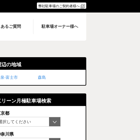
弊社駐車場のご契約者様へ
くあるご質問
駐車場オーナー様へ
周辺の地域
泉-富士市
森島
二リーン月極駐車場検索
東京都
神奈川県