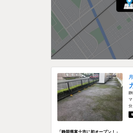
静
マ
分
「静岡県富士市に初オープン！」