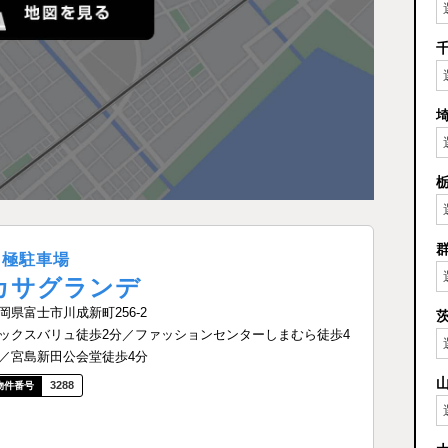
月極駐車場
カサグランデ
岡県富士市川成新町256-2
ックスバリュ徒歩2分／ファッションセンターしまむら徒歩4
／宮島新田公会堂徒歩4分
3288