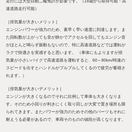
走行には大型自動二輪免許が必要です。（18歳から取得可能・高
速道路走行可能）
［排気量が大きいメリット］
エンジンパワーが強力のため、素早く早い速度に到達します。ま
た回転数が上がっても音が静かでアクセルを回してもエンジン音
がほとんど鳴らず振動もないので、特に高速道路などでは運転が
ラクで快適さを実感すると思います。 （車体にもよりますが排
気量が小さいバイクで高速道路を運転すると、60～80km/時速の
スピードを出すとハンドルがブルブルしてくるので疲労が蓄積さ
れます。）
［排気量が大きいデメリット］
エンジンが大きくなるのでそれに比例して車体も大きくなりま
す。そのため小回りが利きにくく取り回しが大変で置き場所も限
られてきます。またパワーが強力のためその他のパーツもそれに
耐えうる必要があるので、車両そのものの値段が高くなります。