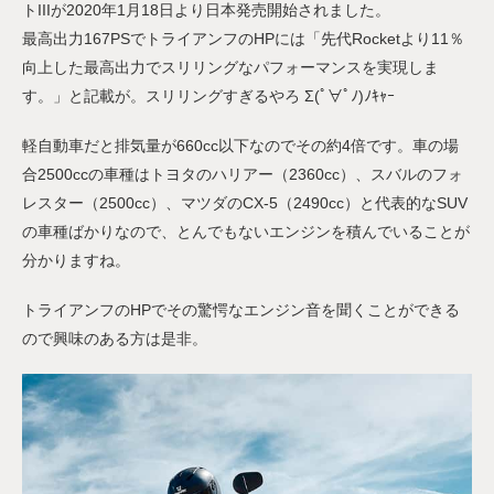
トIIIが2020年1月18日より日本発売開始されました。
最高出力167PSでトライアンフのHPには「先代Rocketより11％
向上した最高出力でスリリングなパフォーマンスを実現しま
す。」と記載が。スリリングすぎるやろ Σ(ﾟ∀ﾟﾉ)ﾉｷｬｰ
軽自動車だと排気量が660cc以下なのでその約4倍です。車の場
合2500ccの車種はトヨタのハリアー（2360cc）、スバルのフォ
レスター（2500cc）、マツダのCX-5（2490cc）と代表的なSUV
の車種ばかりなので、とんでもないエンジンを積んでいることが
分かりますね。
トライアンフのHPでその驚愕なエンジン音を聞くことができる
ので興味のある方は是非。