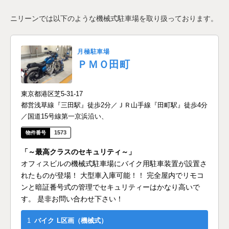
ニリーンでは以下のような機械式駐車場を取り扱っております。
月極駐車場
ＰＭＯ田町
東京都港区芝5-31-17
都営浅草線『三田駅』徒歩2分／ＪＲ山手線『田町駅』徒歩4分
／国道15号線第一京浜沿い、
1573
「～最高クラスのセキュリティ～」
オフィスビルの機械式駐車場にバイク用駐車装置が設置さ
れたものが登場！ 大型車入庫可能！！ 完全屋内でリモコ
ンと暗証番号式の管理でセキュリティーはかなり高いで
す。 是非お問い合わせ下さい！
1
バイク
L区画（機械式）