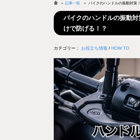
＞
記事一覧
バイクのハンドルの振動対策
バイクのハンドルの振動対
けで防げる！？
カテゴリー：
お役立ち情報
/
HOW TO