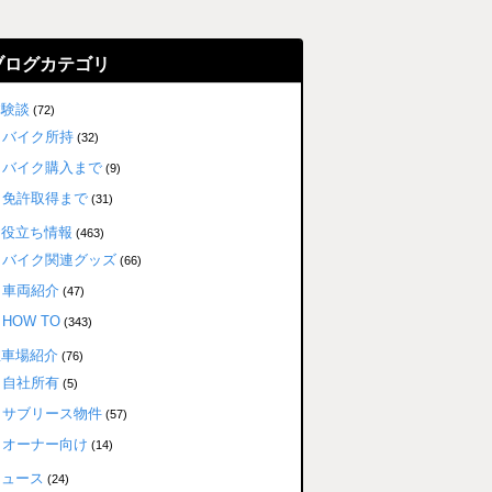
ブログカテゴリ
体験談
(72)
バイク所持
(32)
バイク購入まで
(9)
免許取得まで
(31)
お役立ち情報
(463)
バイク関連グッズ
(66)
車両紹介
(47)
HOW TO
(343)
駐車場紹介
(76)
自社所有
(5)
サブリース物件
(57)
オーナー向け
(14)
ニュース
(24)