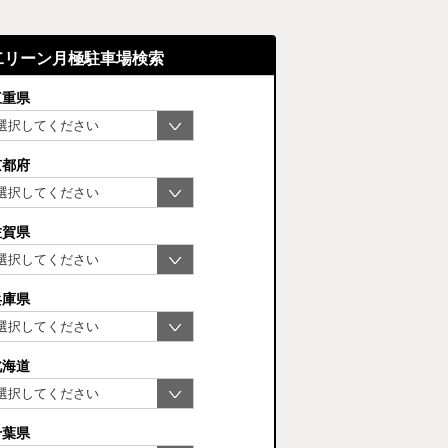
二リーン月極駐車場検索
三重県
京都府
佐賀県
兵庫県
北海道
千葉県