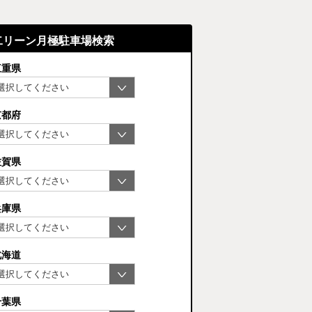
二リーン月極駐車場検索
三重県
京都府
佐賀県
兵庫県
北海道
千葉県