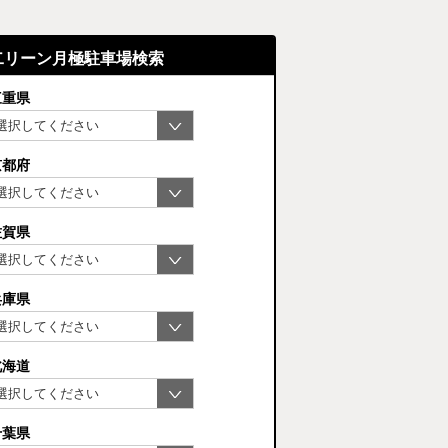
二リーン月極駐車場検索
三重県
京都府
佐賀県
兵庫県
北海道
千葉県