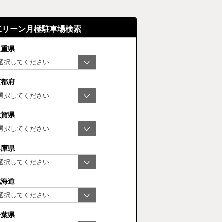
二リーン月極駐車場検索
三重県
京都府
佐賀県
兵庫県
北海道
千葉県