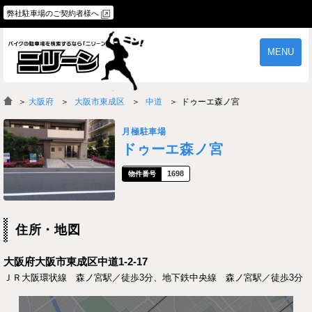
弊社駐車場のご契約者様へ
MENU
物件一覧
ご契約の流れ
＞
大阪府
大阪市東成区
中道
ドゥーエ森ノ宮
よくあるご質問
駐車場オーナー様へ
月極駐車場
ドゥーエ森ノ宮
1698
住所・地図
大阪府大阪市東成区中道1-2-17
ＪＲ大阪環状線 森ノ宮駅／徒歩3分、地下鉄中央線 森ノ宮駅／徒歩3分