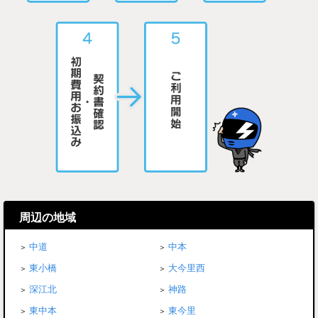
周辺の地域
中道
中本
東小橋
大今里西
深江北
神路
東中本
東今里