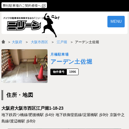
弊社駐車場のご契約者様へ
MENU
物件一覧
ご契約の流れ
＞
大阪府
大阪市西区
江戸堀
アーデン土佐堀
よくあるご質問
駐車場オーナー様へ
月極駐車場
アーデン土佐堀
1996
住所・地図
大阪府大阪市西区江戸堀1-18-23
地下鉄四つ橋線/肥後橋駅 歩4分 地下鉄御堂筋線/淀屋橋駅 歩9分 京阪中之
島線/渡辺橋駅 歩8分