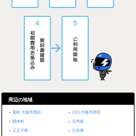
周辺の地域
新町-大阪市西区
川口-大阪市西区
靱本町
立売堀
江之子島
土佐堀