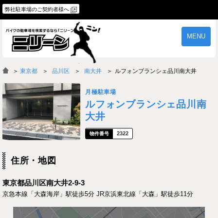
弊社駐車場のご契約者様へ
MENU
物件一覧
ご契約の流れ
＞
東京都
品川区
南大井
ルフォンブランシェ品川南大井
よくあるご質問
駐車場オーナー様へ
月極駐車場
ルフォンブランシェ品川南
大井
2322
住所・地図
東京都品川区南大井2-9-3
京急本線「大森海岸」駅徒歩5分 JR京浜東北線「大森」駅徒歩11分