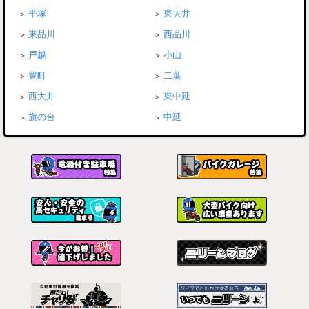
平塚
東大井
東品川
西品川
戸越
小山
豊町
二葉
西大井
東中延
旗の台
中延