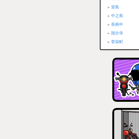
堂島
中之島
長柄中
国分寺
菅栄町