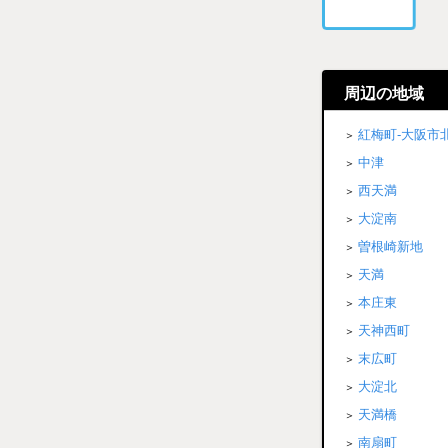
周辺の地域
紅梅町-大阪市
中津
西天満
大淀南
曽根崎新地
天満
本庄東
天神西町
末広町
大淀北
天満橋
南扇町