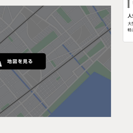
人
大
軽