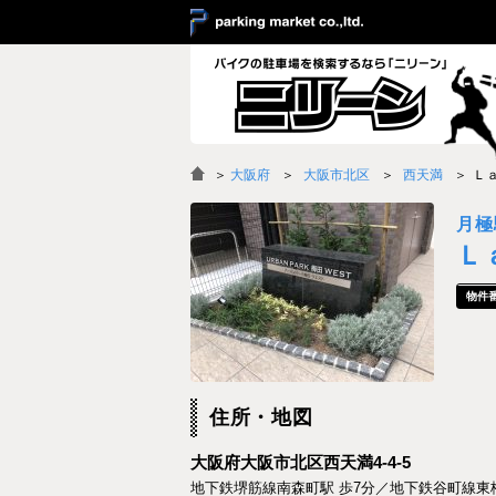
＞
大阪府
大阪市北区
西天満
Ｌ
月極
Ｌ
住所・地図
大阪府大阪市北区西天満4-4-5
地下鉄堺筋線南森町駅 歩7分／地下鉄谷町線東梅