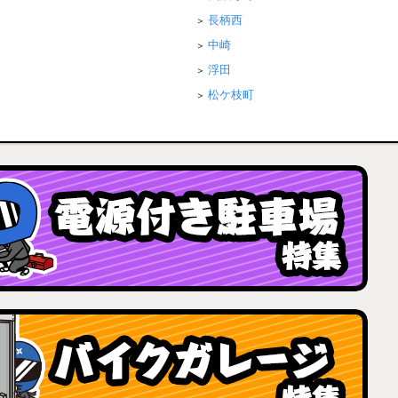
長柄西
中崎
浮田
松ケ枝町