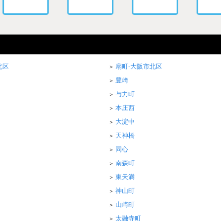
北区
扇町-大阪市北区
豊崎
与力町
本庄西
大淀中
天神橋
同心
南森町
東天満
神山町
山崎町
太融寺町