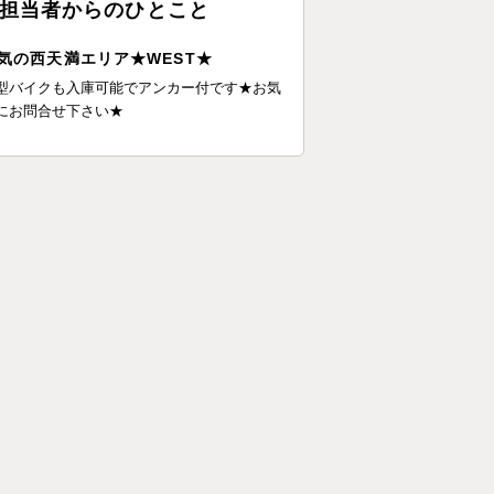
担当者からのひとこと
気の西天満エリア★WEST★
型バイクも入庫可能でアンカー付です★お気
にお問合せ下さい★