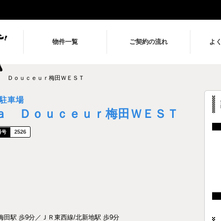
物件一覧
ご契約の流れ
よ
ａ Ｄｏｕｃｅｕｒ梅田ＷＥＳＴ
駐車場
ａ Ｄｏｕｃｅｕｒ梅田ＷＥＳＴ
2526
田駅 歩9分／ＪＲ東西線/北新地駅 歩9分