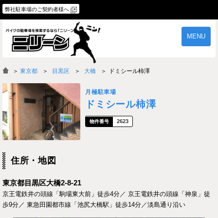
弊社駐車場のご契約者様へ
MENU
物件一覧
ご契約の流れ
＞
東京都
目黒区
大橋
ドミシール柿澤
よくあるご質問
駐車場オーナー様へ
月極駐車場
ドミシール柿澤
2623
住所・地図
東京都目黒区大橋2-8-21
京王電鉄井の頭線「駒場東大前」徒歩4分／ 京王電鉄井の頭線「神泉」徒
歩9分／ 東急田園都市線「池尻大橋駅」徒歩14分／淡島通り沿い