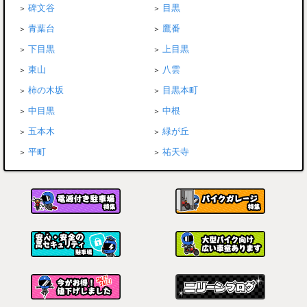
碑文谷
目黒
青葉台
鷹番
下目黒
上目黒
東山
八雲
柿の木坂
目黒本町
中目黒
中根
五本木
緑が丘
平町
祐天寺