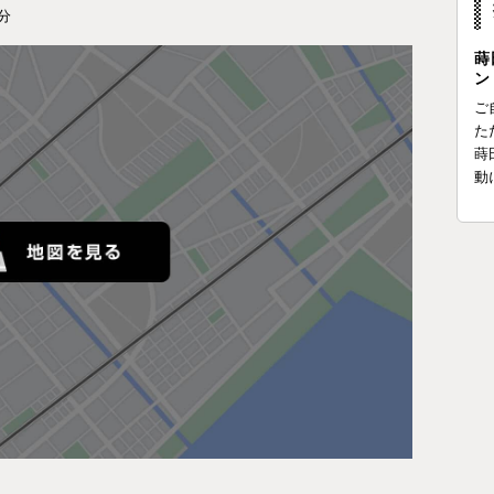
分
蒔
ン
ご
た
蒔
動