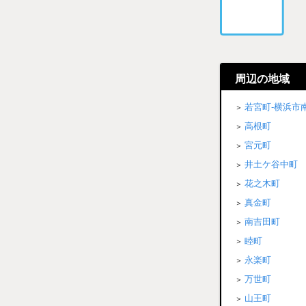
周辺の地域
若宮町-横浜市
高根町
宮元町
井土ケ谷中町
花之木町
真金町
南吉田町
睦町
永楽町
万世町
山王町