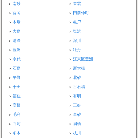
南砂
東雲
富岡
門前仲町
木場
亀戸
大島
塩浜
清澄
深川
豊洲
牡丹
永代
江東区豊洲
石島
新大橋
平野
北砂
千田
古石場
福住
有明
高橋
三好
毛利
東砂
白河
扇橋
冬木
枝川