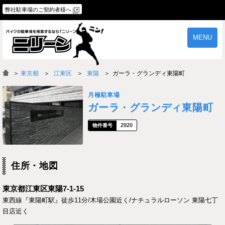
弊社駐車場のご契約者様へ
MENU
物件一覧
ご契約の流れ
＞
東京都
江東区
東陽
ガーラ・グランディ東陽町
よくあるご質問
駐車場オーナー様へ
月極駐車場
ガーラ・グランディ東陽町
2920
住所・地図
東京都江東区東陽7-1-15
東西線『東陽町駅』徒歩11分/木場公園近く/ナチュラルローソン 東陽七丁
目店近く