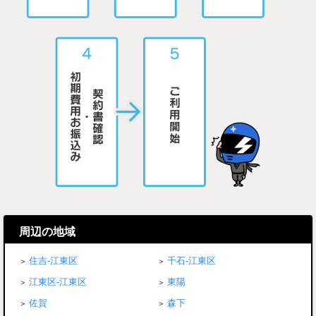
周辺の地域
住吉-江東区
千石-江東区
江東区-江東区
東陽
佐賀
森下