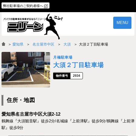
弊社駐車場のご契約者様へ
MENU
物件一覧
ご契約の流れ
＞
愛知県
名古屋市中区
大須
大須２丁目駐車場
よくあるご質問
駐車場オーナー様へ
月極駐車場
大須２丁目駐車場
2934
住所・地図
愛知県名古屋市中区大須2-12
鶴舞線『大須観音駅』徒歩2分/名城線『上前津駅』徒歩9分/鶴舞線『上前津
駅』徒歩9分