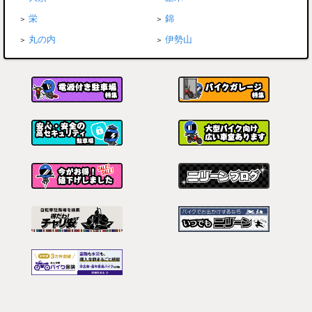
栄
錦
丸の内
伊勢山