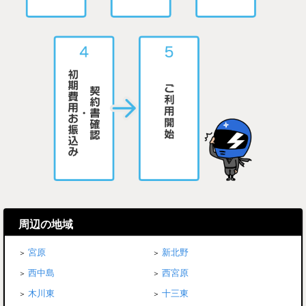
周辺の地域
宮原
新北野
西中島
西宮原
木川東
十三東