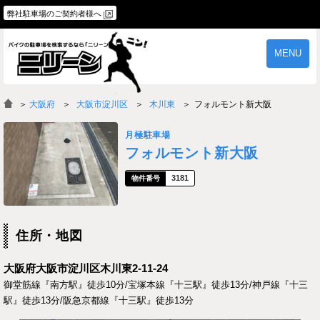
弊社駐車場のご契約者様へ
MENU
物件一覧
ご契約の流れ
＞
大阪府
大阪市淀川区
木川東
フォルモント新大阪
よくあるご質問
駐車場オーナー様へ
月極駐車場
フォルモント新大阪
3181
住所・地図
大阪府大阪市淀川区木川東2-11-24
御堂筋線『南方駅』徒歩10分/宝塚本線『十三駅』徒歩13分/神戸線『十三
駅』徒歩13分/阪急京都線『十三駅』徒歩13分