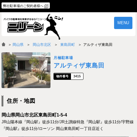
弊社駐車場のご契約者様へ
MENU
物件一覧
ご契約の流れ
＞
岡山県
岡山市北区
東島田町
アルティザ東島田
よくあるご質問
駐車場オーナー様へ
月極駐車場
アルティザ東島田
3415
住所・地図
岡山県岡山市北区東島田町1-5-4
JR山陽本線『岡山駅』徒歩11分/JR土讃線特急『岡山駅』徒歩11分/宇野線
『岡山駅』徒歩11分/ローソン 岡山東島田町一丁目店近く