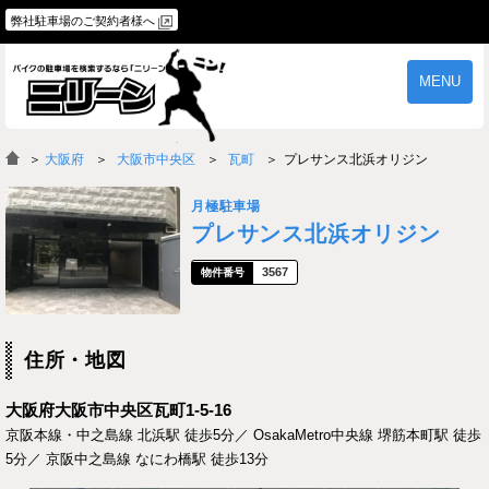
弊社駐車場のご契約者様へ
MENU
物件一覧
ご契約の流れ
＞
大阪府
大阪市中央区
瓦町
プレサンス北浜オリジン
よくあるご質問
駐車場オーナー様へ
月極駐車場
プレサンス北浜オリジン
3567
住所・地図
大阪府大阪市中央区瓦町1-5-16
京阪本線・中之島線 北浜駅 徒歩5分／ OsakaMetro中央線 堺筋本町駅 徒歩
5分／ 京阪中之島線 なにわ橋駅 徒歩13分