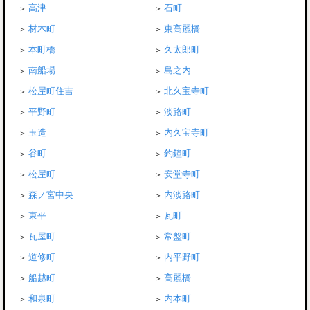
高津
石町
材木町
東高麗橋
本町橋
久太郎町
南船場
島之内
松屋町住吉
北久宝寺町
平野町
淡路町
玉造
内久宝寺町
谷町
釣鐘町
松屋町
安堂寺町
森ノ宮中央
内淡路町
東平
瓦町
瓦屋町
常盤町
道修町
内平野町
船越町
高麗橋
和泉町
内本町