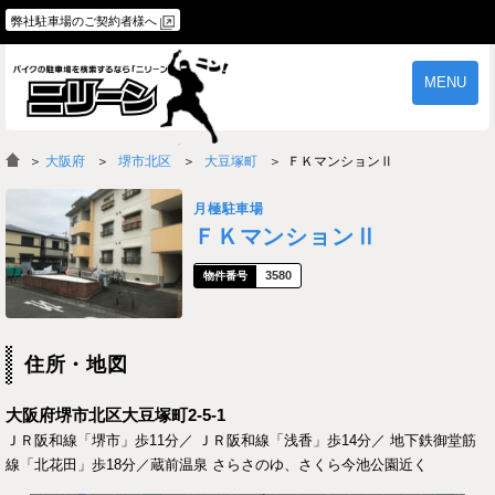
弊社駐車場のご契約者様へ
MENU
物件一覧
ご契約の流れ
＞
大阪府
堺市北区
大豆塚町
ＦＫマンションⅡ
よくあるご質問
駐車場オーナー様へ
月極駐車場
ＦＫマンションⅡ
3580
住所・地図
大阪府堺市北区大豆塚町2-5-1
ＪＲ阪和線「堺市」歩11分／ ＪＲ阪和線「浅香」歩14分／ 地下鉄御堂筋
線「北花田」歩18分／蔵前温泉 さらさのゆ、さくら今池公園近く