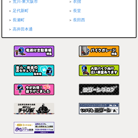
荒川-東大阪市
衣摺
足代新町
長堂
長瀬町
長田西
高井田本通