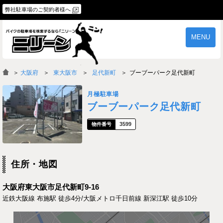
弊社駐車場のご契約者様へ
MENU
物件一覧
ご契約の流れ
＞
大阪府
東大阪市
足代新町
ブーブーパーク足代新町
よくあるご質問
駐車場オーナー様へ
月極駐車場
ブーブーパーク足代新町
3599
住所・地図
大阪府東大阪市足代新町9-16
近鉄大阪線 布施駅 徒歩4分/大阪メトロ千日前線 新深江駅 徒歩10分