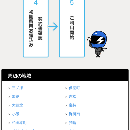
周辺の地域
三ノ瀬
俊徳町
加納
吉松
大蓮北
宝持
小阪
御厨南
柏田本町
箕輪