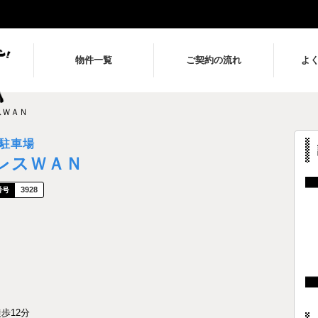
物件一覧
ご契約の流れ
よ
スＷＡＮ
駐車場
レスＷＡＮ
3928
歩12分