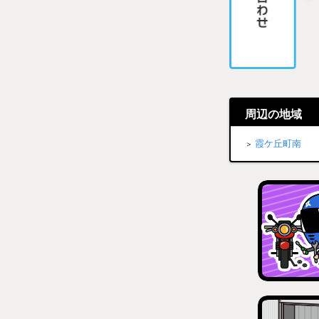
周辺の地域
霞ケ丘町南