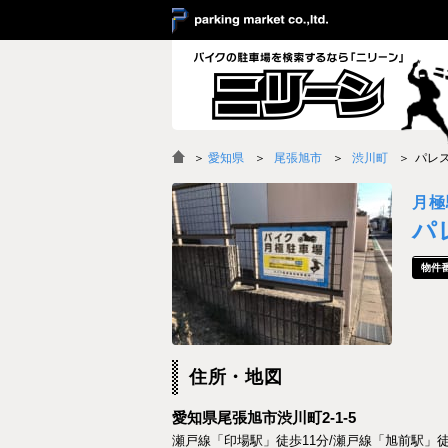
＞
愛知県
尾張旭市
渋川町
パレ
月極
パ
住所・地図
愛知県尾張旭市渋川町2-1-5
瀬戸線「印場駅」徒歩11分/瀬戸線「旭前駅」徒