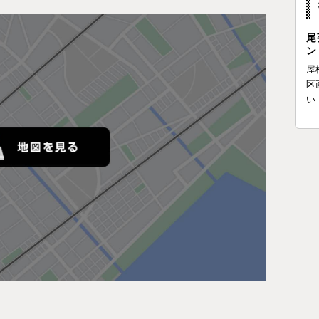
尾
ン
屋
区
い