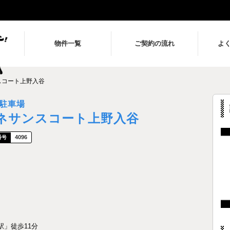
物件一覧
ご契約の流れ
よ
スコート上野入谷
駐車場
ネサンスコート上野入谷
4096
駅」徒歩11分