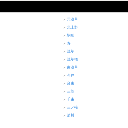
元浅草
北上野
駒形
寿
浅草
浅草橋
東浅草
今戸
台東
三筋
千束
三ノ輪
清川