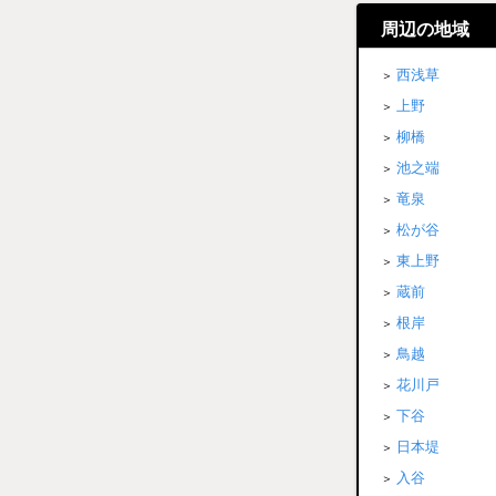
周辺の地域
西浅草
上野
柳橋
池之端
竜泉
松が谷
東上野
蔵前
根岸
鳥越
花川戸
下谷
日本堤
入谷