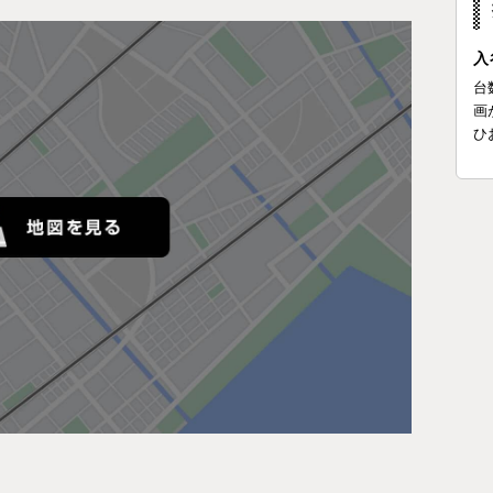
入
台
画
ひ