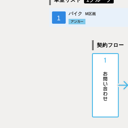
車室リスト
1グループ
バイク
M区画
1
契約フロー