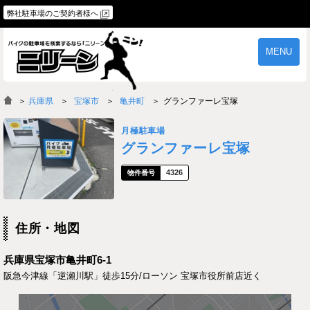
弊社駐車場のご契約者様へ
MENU
物件一覧
ご契約の流れ
＞
兵庫県
宝塚市
亀井町
グランファーレ宝塚
よくあるご質問
駐車場オーナー様へ
月極駐車場
グランファーレ宝塚
4326
住所・地図
兵庫県宝塚市亀井町6-1
阪急今津線「逆瀬川駅」徒歩15分/ローソン 宝塚市役所前店近く