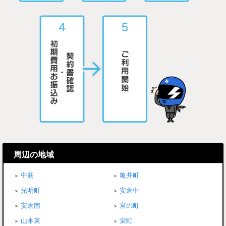
周辺の地域
中筋
亀井町
光明町
安倉中
安倉南
宮の町
山本東
栄町