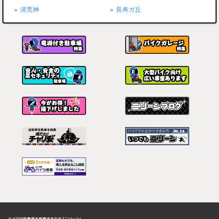
清荒神
長寿ガ丘