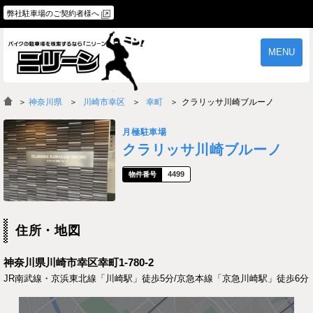
弊社駐車場のご契約者様へ
MENU
物件一覧
ご契約の流れ
＞
神奈川県
川崎市幸区
幸町
クラリッサ川崎ブルーノ
よくあるご質問
駐車場オーナー様へ
月極駐車場
クラリッサ川崎ブルーノ
4499
住所・地図
神奈川県川崎市幸区幸町1-780-2
JR南武線・京浜東北線「川崎駅」徒歩5分/京急本線「京急川崎駅」徒歩6分