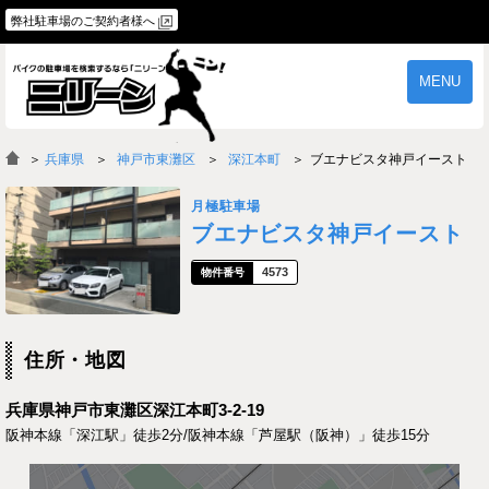
弊社駐車場のご契約者様へ
MENU
物件一覧
ご契約の流れ
＞
兵庫県
神戸市東灘区
深江本町
ブエナビスタ神戸イースト
よくあるご質問
駐車場オーナー様へ
月極駐車場
ブエナビスタ神戸イースト
4573
住所・地図
兵庫県神戸市東灘区深江本町3-2-19
阪神本線「深江駅」徒歩2分/阪神本線「芦屋駅（阪神）」徒歩15分