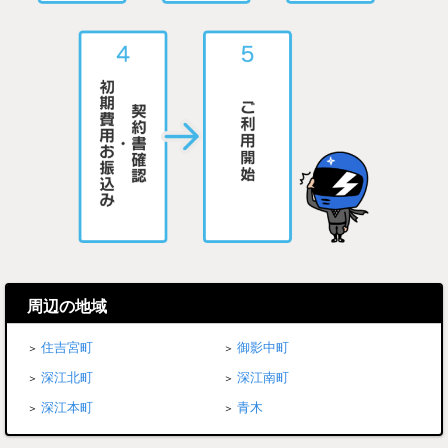
周辺の地域
住吉宮町
御影中町
深江北町
深江南町
深江本町
青木