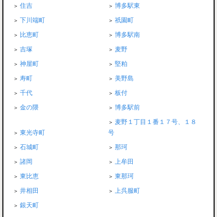
住吉
博多駅東
下川端町
祇園町
比恵町
博多駅南
吉塚
麦野
神屋町
堅粕
寿町
美野島
千代
板付
金の隈
博多駅前
麦野１丁目１番１７号、１８
東光寺町
号
石城町
那珂
諸岡
上牟田
東比恵
東那珂
井相田
上呉服町
銀天町