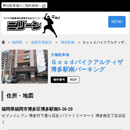
弊社駐車場のご契約者様へ
MENU
物件一覧
ご契約の流れ
＞
福岡県
福岡市博多区
博多駅南
Ｇｏｏｄバイクアルティザ博多駅南パーキング
よくあるご質問
駐車場オーナー様へ
月極駐車場
Ｇｏｏｄバイクアルティザ
博多駅南パーキング
4629
住所・地図
福岡県福岡市博多区博多駅南5-16-19
セブンイレブン 博多竹下通り店近く/ファミリーマート 博多南五丁目店近
く