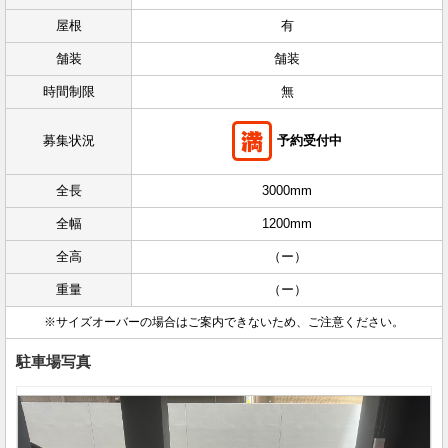
屋根
有
舗装
舗装
時間制限
無
募集状況
予約受付中
全長
3000mm
全幅
1200mm
全高
（ー）
重量
（ー）
※サイズオーバーの場合はご案内できないため、ご注意ください。
駐車場写真