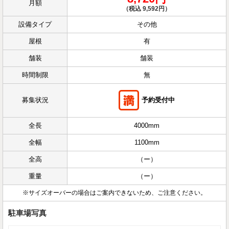
月額
（税込 9,592円）
設備タイプ
その他
屋根
有
舗装
舗装
時間制限
無
募集状況
予約受付中
全長
4000mm
全幅
1100mm
全高
（ー）
重量
（ー）
※サイズオーバーの場合はご案内できないため、ご注意ください。
駐車場写真