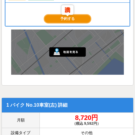
予約する
1 バイク No.10車室(左) 詳細
8,720円
月額
（税込 9,592円）
設備タイプ
その他