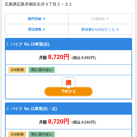
広島県広島市南区出汐３丁目２－２１
物件詳細 ▼
設備動画 ▼
周辺情報 ▼
担当者からのひとこと ▼
1
バイク
No.10車室(左)
8,720円
月額
（税込 9,592円）
予約する
2
バイク
No.11車室(右・左)
8,720円
月額
（税込 9,592円）