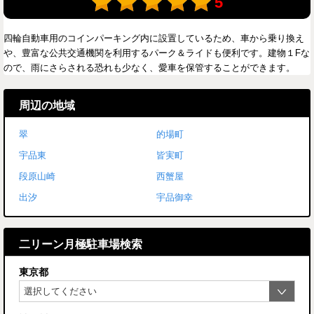
5
四輪自動車用のコインパーキング内に設置しているため、車から乗り換え
や、豊富な公共交通機関を利用するパーク＆ライドも便利です。建物１Fな
ので、雨にさらされる恐れも少なく、愛車を保管することができます。
周辺の地域
翠
的場町
宇品東
皆実町
段原山崎
西蟹屋
出汐
宇品御幸
二リーン月極駐車場検索
東京都