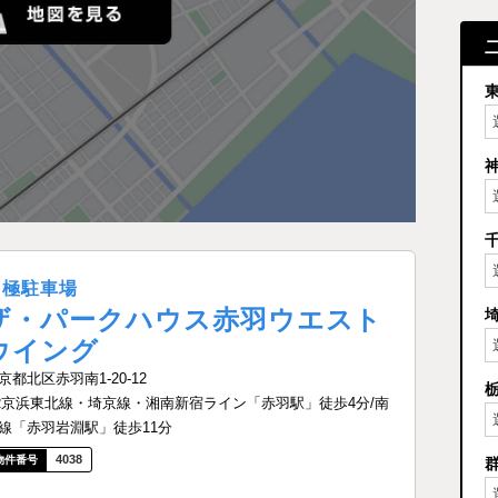
月極駐車場
ザ・パークハウス赤羽ウエスト
ウイング
京都北区赤羽南1-20-12
R京浜東北線・埼京線・湘南新宿ライン「赤羽駅」徒歩4分/南
線「赤羽岩淵駅」徒歩11分
4038