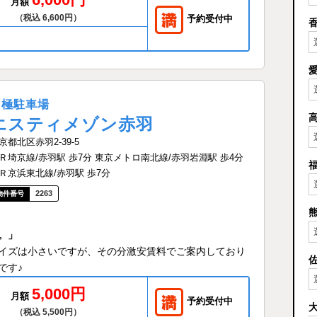
月額
（税込 6,600円）
予約受付中
月極駐車場
エスティメゾン赤羽
京都北区赤羽2-39-5
Ｒ埼京線/赤羽駅 歩7分 東京メトロ南北線/赤羽岩淵駅 歩4分
Ｒ京浜東北線/赤羽駅 歩7分
2263
。」
イズは小さいですが、その分激安賃料でご案内しており
です♪
5,000円
月額
予約受付中
（税込 5,500円）