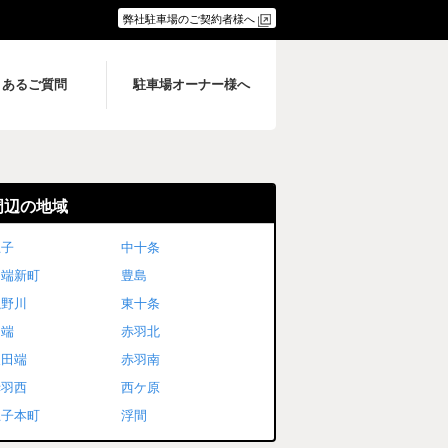
弊社駐車場のご契約者様へ
くあるご質問
駐車場オーナー様へ
周辺の地域
王子
中十条
田端新町
豊島
滝野川
東十条
田端
赤羽北
東田端
赤羽南
赤羽西
西ケ原
王子本町
浮間