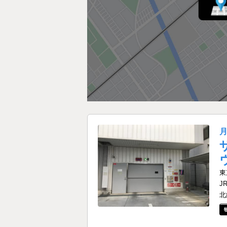
東
J
北