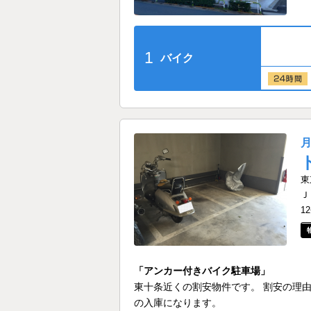
1
バイク
東
Ｊ
1
「アンカー付きバイク駐車場」
東十条近くの割安物件です。 割安の理
の入庫になります。