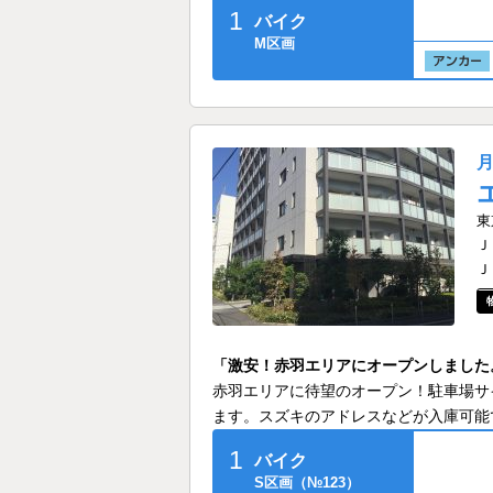
1
バイク
M区画
東
Ｊ
Ｊ
「激安！赤羽エリアにオープンしました
赤羽エリアに待望のオープン！駐車場サ
ます。スズキのアドレスなどが入庫可能
1
バイク
S区画（№123）