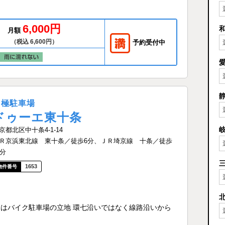
6,000円
月額
（税込 6,600円）
予約受付中
月極駐車場
ドゥーエ東十条
京都北区中十条4-1-14
Ｒ京浜東北線 東十条／徒歩6分、ＪＲ埼京線 十条／徒歩
2分
1653
由はバイク駐車場の立地 環七沿いではなく線路沿いから