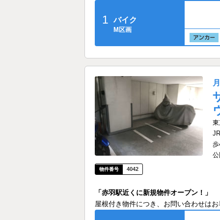
1
バイク
M区画
東
J
歩
公
4042
「赤羽駅近くに新規物件オープン！」
屋根付き物件につき、お問い合わせはお