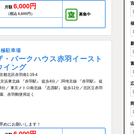
6,000円
月額
（税込 6,600円）
募集中
月極駐車場
ザ・パークハウス赤羽イースト
ウイング
京都北区赤羽南1-19-4
R京浜東北線 『赤羽駅』 徒歩4分／ JR埼京線 『赤羽駅』 徒
4分／ 東京メトロ南北線 『志茂駅』 徒歩11分／北区立赤羽
園、赤羽郵便局近く
早めにお願いします！
6,000円