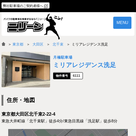
弊社駐車場のご契約者様へ
MENU
物件一覧
ご契約の流れ
＞
東京都
大田区
北千束
ミリアレジデンス洗足
よくあるご質問
駐車場オーナー様へ
月極駐車場
ミリアレジデンス洗足
6111
住所・地図
東京都大田区北千束2-22-4
東急大井町線「北千束駅」徒歩4分/東急目黒線「洗足駅」徒歩8分