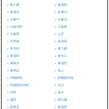
南六郷
南蒲田
南雪谷
多摩川
大森中
大森北
大森本町
大森東
大森西
山王
平和島
新蒲田
本羽田
東六郷
東嶺町
東矢口
東糀谷
東蒲田
東馬込
池上
田園調布
田園調布南
田園調布本町
矢口
羽田
萩中
蒲田
西六郷
西糀谷
西蒲田