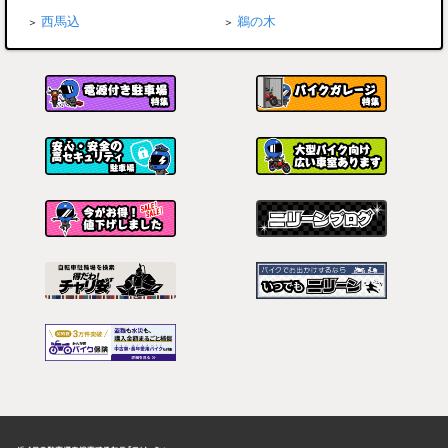
西馬込
鵜の木