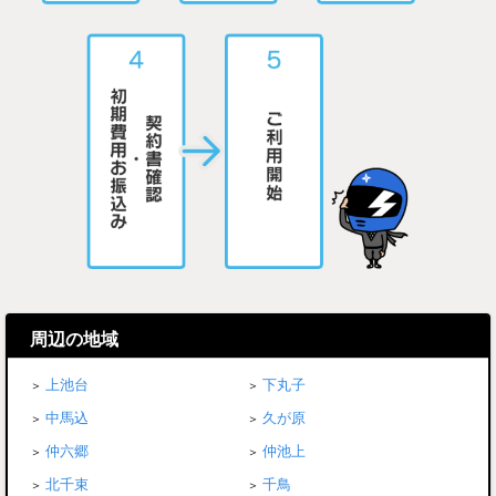
周辺の地域
上池台
下丸子
中馬込
久が原
仲六郷
仲池上
北千束
千鳥