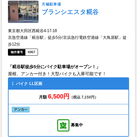
月極駐車場
ブランシエスタ糀谷
東京都大田区西糀谷4-17-18
京急空港線「糀谷駅」徒歩5分/京浜急行電鉄空港線「大鳥居駅」徒
歩12分
6967
「糀谷駅徒歩5分にバイク駐車場がオープン！」
屋根、アンカー付き！大型バイクも入庫可能です！
1
バイク
LL区画
6,500円
月額
（税込 7,150円）
募集中