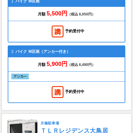
1
バイク
M区画
5,500円
月額
（税込 6,050円）
予約受付中
2
バイク
M区画（アンカー付き）
5,900円
月額
（税込 6,490円）
予約受付中
月極駐車場
ＴＬＲレジデンス大鳥居