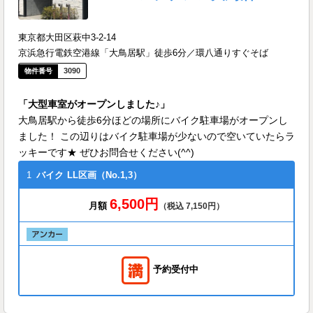
東京都大田区萩中3-2-14
京浜急行電鉄空港線「大鳥居駅」徒歩6分／環八通りすぐそば
3090
「大型車室がオープンしました♪」
大鳥居駅から徒歩6分ほどの場所にバイク駐車場がオープンし
ました！ この辺りはバイク駐車場が少ないので空いていたらラ
ッキーです★ ぜひお問合せください(^^)
1
バイク
LL区画（No.1,3）
6,500円
月額
（税込 7,150円）
予約受付中