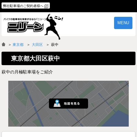
弊社駐車場のご契約者様へ
MENU
物件一覧
ご契約の流れ
＞
東京都
大田区
萩中
よくあるご質問
駐車場オーナー様へ
東京都大田区萩中
萩中の月極駐車場をご紹介