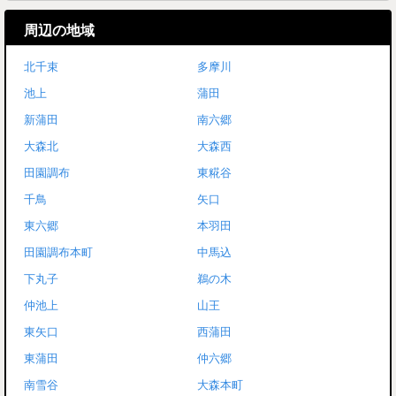
周辺の地域
北千束
多摩川
池上
蒲田
新蒲田
南六郷
大森北
大森西
田園調布
東糀谷
千鳥
矢口
東六郷
本羽田
田園調布本町
中馬込
下丸子
鵜の木
仲池上
山王
東矢口
西蒲田
東蒲田
仲六郷
南雪谷
大森本町