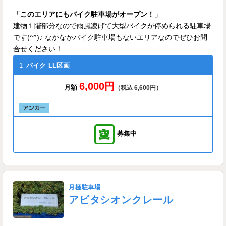
「このエリアにもバイク駐車場がオープン！」
建物１階部分なので雨風凌げて大型バイクが停められる駐車場
です(^^)♪ なかなかバイク駐車場もないエリアなのでぜひお問
合せください！
1
バイク
LL区画
6,000円
月額
（税込 6,600円）
募集中
月極駐車場
アビタシオンクレール