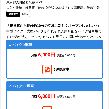
東京都大田区西糀谷1-8-3
京急空港線「糀谷駅」徒歩10分/京急本線「京急蒲田駅」徒歩14分
5746
「糀谷駅から徒歩約10分の立地に新しくオープンしました♪」
中型バイク、大型バイクがそれぞれ入庫可能なバイク駐車場で
す♪台数が少ないのでなるべくお早目にお問い合わせください♪
1
バイク
M区画
6,000円
月額
（税込 6,600円）
予約受付中
2
バイク
LL区画
6,000円
月額
（税込 6,600円）