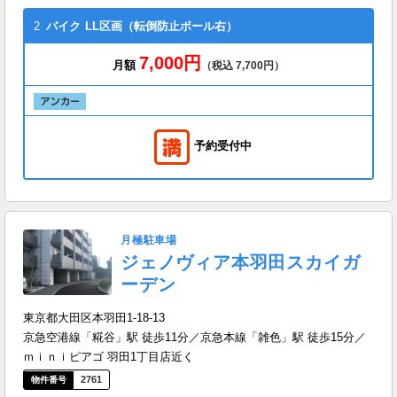
2
バイク
LL区画（転倒防止ポール右）
7,000円
月額
（税込 7,700円）
予約受付中
月極駐車場
ジェノヴィア本羽田スカイガ
ーデン
東京都大田区本羽田1-18-13
京急空港線「糀谷」駅 徒歩11分／京急本線「雑色」駅 徒歩15分／
ｍｉｎｉピアゴ 羽田1丁目店近く
2761