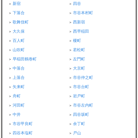
新宿
四谷
下落合
市谷本村町
歌舞伎町
西新宿
大久保
西早稲田
百人町
榎町
山吹町
若松町
早稲田鶴巻町
左門町
中落合
大京町
上落合
市谷仲之町
矢来町
市谷台町
舟町
岩戸町
河田町
市谷左内町
中井
四谷坂町
市谷甲良町
余丁町
四谷本塩町
戸山