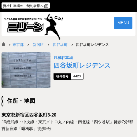
弊社駐車場のご契約者様へ
MENU
物件一覧
ご契約の流れ
＞
東京都
新宿区
四谷坂町
四谷坂町レジデンス
よくあるご質問
駐車場オーナー様へ
月極駐車場
四谷坂町レジデンス
4423
住所・地図
東京都新宿区四谷坂町3-20
JR総武線・中央線・東京メトロ丸ノ内線・南北線「四ツ谷駅」徒歩7分/都
営新宿線「曙橋駅」徒歩8分