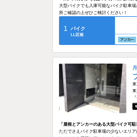
大型バイクでも入庫可能なバイク駐車場
所ご確認の上ぜひご検討ください！
1
バイク
LL区画
東
東
『
「屋根とアンカーのある大型バイク可駐
ただでさえバイク駐車場の少ないエリア