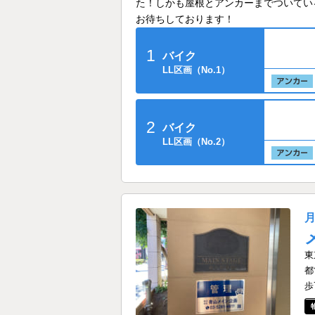
た！しかも屋根とアンカーまでついてい
お待ちしております！
1
バイク
LL区画（No.1）
2
バイク
LL区画（No.2）
東
都
歩