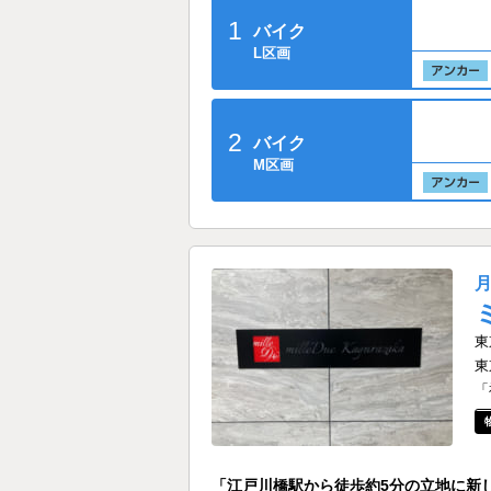
1
バイク
L区画
2
バイク
M区画
東
東
「
「江戸川橋駅から徒歩約5分の立地に新