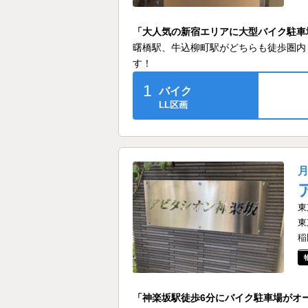
「大人気の新宿エリアに大型バイク駐車
曙橋駅、牛込柳町駅がどちらも徒歩圏内
す！
1
バイク
LL区画
東
東
稲
「神楽坂駅徒歩6分にバイク駐車場がオ