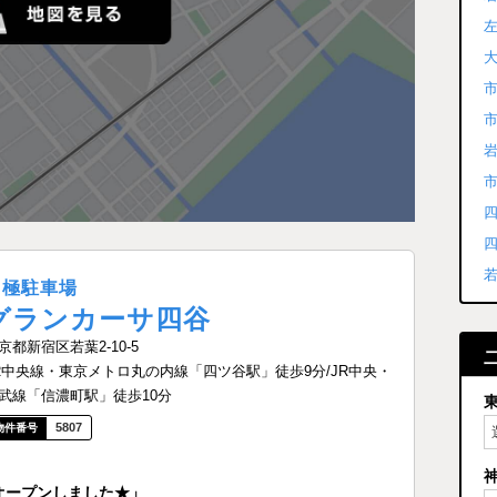
月極駐車場
グランカーサ四谷
京都新宿区若葉2-10-5
R中央線・東京メトロ丸の内線「四ツ谷駅」徒歩9分/JR中央・
武線「信濃町駅」徒歩10分
5807
オープンしました★」