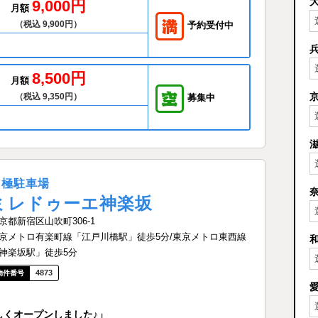
9,000円
月額
（税込 9,900円）
予約受付中
8,500円
月額
（税込 9,350円）
募集中
月極駐車場
ミレドゥーエ神楽坂
京都新宿区山吹町306-1
京メトロ有楽町線「江戸川橋駅」徒歩5分/東京メトロ東西線
神楽坂駅」徒歩5分
4873
しくオープンしました♪」