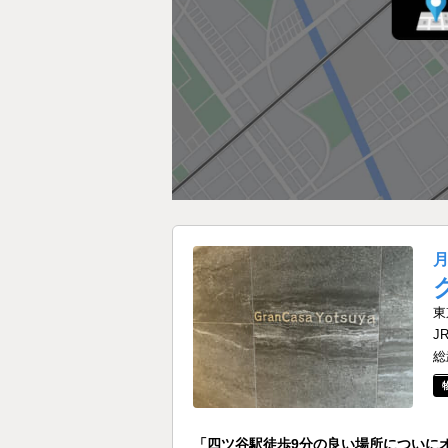
東
J
総
「四ツ谷駅徒歩9分の良い場所についに