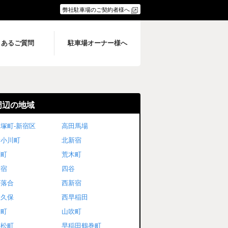
弊社駐車場のご契約者様へ
くあるご質問
駐車場オーナー様へ
周辺の地域
塚町-新宿区
高田馬場
新小川町
北新宿
原町
荒木町
新宿
四谷
下落合
西新宿
大久保
西早稲田
榎町
山吹町
若松町
早稲田鶴巻町