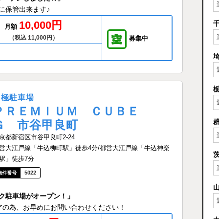
に保管出来ます♪
10,000円
月額
（税込 11,000円）
募集中
月極駐車場
ＰＲＥＭＩＵＭ ＣＵＢＥ
Ｇ 市谷甲良町
京都新宿区市谷甲良町2-24
営大江戸線「牛込柳町駅」徒歩4分/都営大江戸線「牛込神楽
駅」徒歩7分
5022
ク駐車場がオープン！」
アの為、お早めにお問い合わせください！