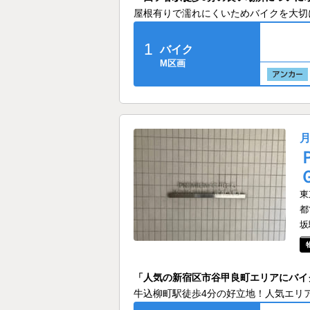
屋根有りで濡れにくいためバイクを大切
1
バイク
M区画
東
都
坂
「人気の新宿区市谷甲良町エリアにバイ
牛込柳町駅徒歩4分の好立地！人気エリ