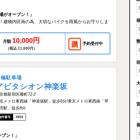
場がオープン！」
！建物内区画の為、大切なバイクを雨風からお守りしま
10,000円
月額
予約受付中
（税込 11,000円）
月極駐車場
アビタシオン神楽坂
京都新宿区榎町72-2
京メトロ東西線「神楽坂駅」徒歩6分/東京メトロ東西線「早
田駅」徒歩8分
4959
ープン！」