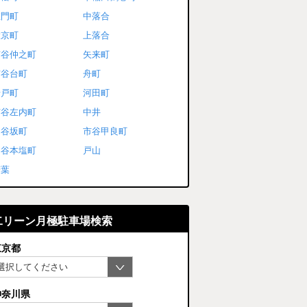
左門町
中落合
大京町
上落合
市谷仲之町
矢来町
市谷台町
舟町
岩戸町
河田町
市谷左内町
中井
四谷坂町
市谷甲良町
四谷本塩町
戸山
若葉
二リーン月極駐車場検索
東京都
神奈川県