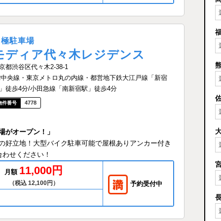
月極駐車場
モディア代々木レジデンス
京都渋谷区代々木2-38-1
R中央線・東京メトロ丸の内線・都営地下鉄大江戸線「新宿
」徒歩4分/小田急線「南新宿駅」徒歩4分
4778
場がオープン！」
の好立地！大型バイク駐車可能で屋根ありアンカー付き
合わせください！
11,000円
月額
（税込 12,100円）
予約受付中