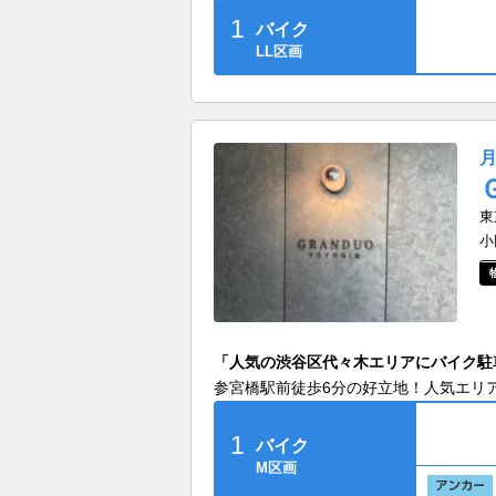
1
バイク
LL区画
東
小
「人気の渋谷区代々木エリアにバイク駐
参宮橋駅前徒歩6分の好立地！人気エリ
1
バイク
M区画