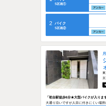
S区画①
2
バイク
S区画②
東
京
「初台駅徒歩6分★大型バイクが入りま
大通り沿いですが人目に付きにくい場所