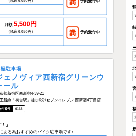
（税込 6,050円）
予約受付中
5,500円
月額
（税込 6,050円）
予約受付中
月極駐車場
ジェノヴィア西新宿グリーンウ
ォール
京都新宿区西新宿4-39-21
王新線「初台駅」徒歩6分/セブンイレブン 西新宿4丁目店
6136
す！」
にある為おすすめのバイク駐車場です♪