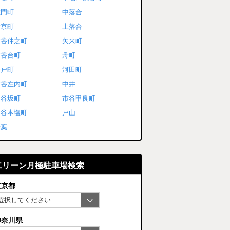
左門町
中落合
大京町
上落合
市谷仲之町
矢来町
市谷台町
舟町
岩戸町
河田町
市谷左内町
中井
四谷坂町
市谷甲良町
四谷本塩町
戸山
若葉
二リーン月極駐車場検索
東京都
神奈川県