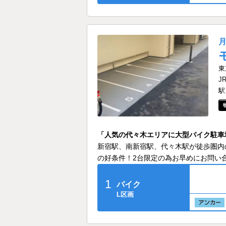
東
J
駅
「人気の代々木エリアに大型バイク駐車
新宿駅、南新宿駅、代々木駅が徒歩圏内
の好条件！2台限定の為お早めにお問い
1
バイク
L区画