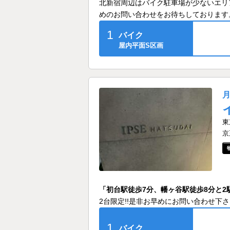
北新宿周辺はバイク駐車場が少ないエリ
めのお問い合わせをお待ちしております
1
バイク
屋内平面S区画
東
京
「初台駅徒歩7分、幡ヶ谷駅徒歩8分と
2台限定!!是非お早めにお問い合わせ下さい
1
バイク