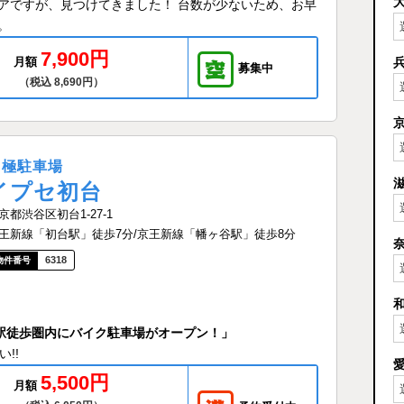
アですが、見つけてきました！ 台数が少ないため、お早
。
7,900円
月額
募集中
（税込 8,690円）
月極駐車場
イプセ初台
京都渋谷区初台1-27-1
王新線「初台駅」徒歩7分/京王新線「幡ヶ谷駅」徒歩8分
6318
2駅徒歩圏内にバイク駐車場がオープン！」
!!
5,500円
月額