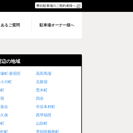
弊社駐車場のご契約者様へ
くあるご質問
駐車場オーナー様へ
周辺の地域
塚町-新宿区
高田馬場
新小川町
北新宿
原町
荒木町
新宿
四谷
下落合
市谷本村町
大久保
西早稲田
榎町
山吹町
若松町
早稲田鶴巻町