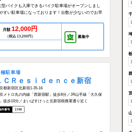
大型バイクも入庫できるバイク駐車場がオープンしまし
やすい駐車場になっております！台数が少ないのでお早
12,000円
月額
（税込 13,200円）
募集中
月極駐車場
ＬＣＲｅｓｉｄｅｎｃｅ新宿
京都新宿区北新宿1-35-16
京メトロ丸の内線「西新宿駅」徒歩8分／JR山手線「大久保
」徒歩10分／まいばすけっと北新宿税務署通り近く
1748