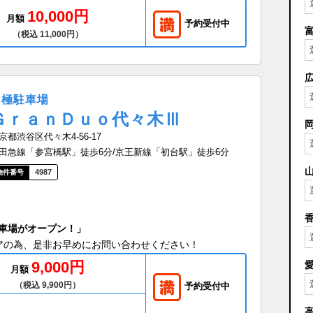
10,000円
月額
予約受付中
（税込 11,000円）
月極駐車場
ＧｒａｎＤｕｏ代々木Ⅲ
京都渋谷区代々木4-56-17
田急線「参宮橋駅」徒歩6分/京王新線「初台駅」徒歩6分
4987
車場がオープン！」
アの為、是非お早めにお問い合わせください！
9,000円
月額
（税込 9,900円）
予約受付中