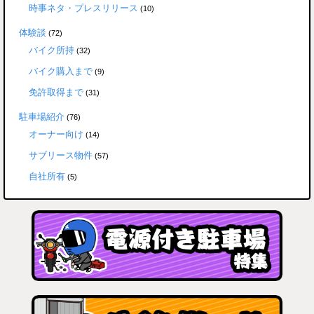
時事ネタ・プレスリリース
(10)
体験談
(72)
バイク所持
(32)
バイク購入まで
(9)
免許取得まで
(31)
駐車場紹介
(76)
オーナー向け
(14)
サブリース物件
(57)
自社所有
(5)